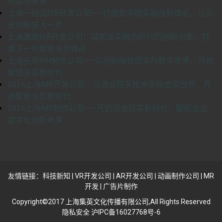
向数字未来
上海一站式MR开发公司——打造数字现实融合新体验，让企
业创新快人一步
上海高端MR开发公司：探索虚实融合时代的创新引擎，打
造下一代智能交互体验
上海头部MR制作公司——以创新融合现实与数字世界，开启
智慧交互新时代
2026上海MR开发公司：以混合现实技术连接虚实世界，开
启智能交互新时代
2026上海MR制作公司——开启混合现实新时代，赋能企业
数字化创新未来
友情链接：
科技新知
|
VR开发公司
|
AR开发公司
|
动画制作公司
|
MR
开发
|
广告片制作
Copyright©2017 上海集英文化传播有限公司,All Rights Reserved
隐私安全 沪IPC备16027768号-6