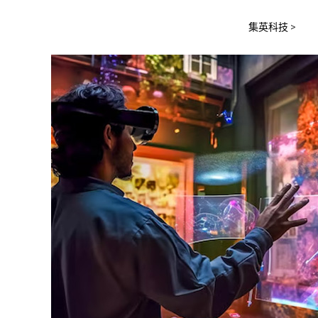
集英科技
>
202