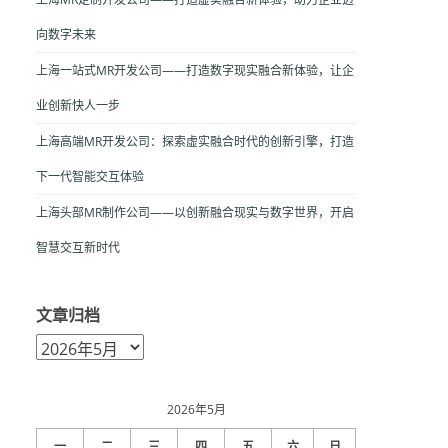
向数字未来
上海一站式MR开发公司——打造数字现实融合新体验，让企
业创新快人一步
上海高端MR开发公司：探索虚实融合时代的创新引擎，打造
下一代智能交互体验
上海头部MR制作公司——以创新融合现实与数字世界，开启
智慧交互新时代
文章归档
文
章
归
档
2026年5月
一
二
三
四
五
六
日