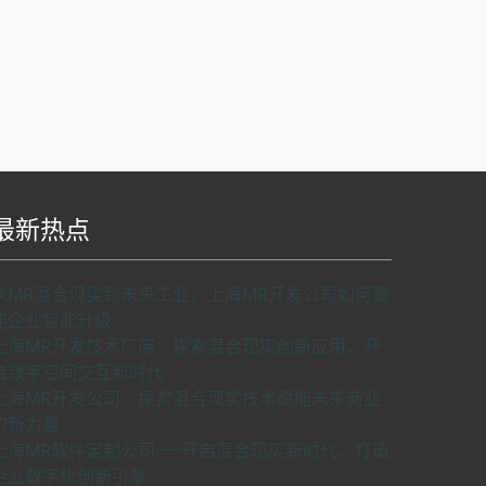
最新热点
S api v2.0版本开发，使用请申请密匙。
了解如
从MR混合现实到未来工业，上海MR开发公司如何赋
何申请密匙
申请密匙
能企业智能升级
上海MR开发技术厂商：探索混合现实创新应用，开
启数字空间交互新时代
上海MR开发公司：探索混合现实技术赋能未来商业
的新力量
上海MR软件定制公司——开启混合现实新时代，打造
企业数字化创新引擎