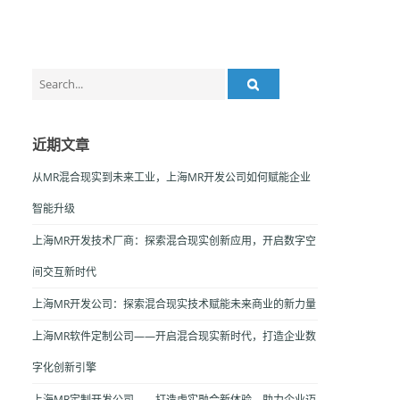
Search
for:
近期文章
从MR混合现实到未来工业，上海MR开发公司如何赋能企业
智能升级
上海MR开发技术厂商：探索混合现实创新应用，开启数字空
间交互新时代
上海MR开发公司：探索混合现实技术赋能未来商业的新力量
上海MR软件定制公司——开启混合现实新时代，打造企业数
字化创新引擎
上海MR定制开发公司——打造虚实融合新体验，助力企业迈