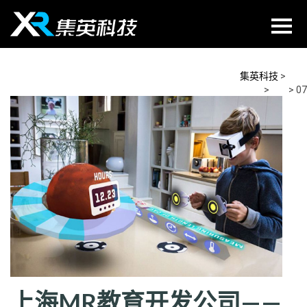
Skip
to
content
集英科技
>
2026
>
5月
>
07
上海MR教育开发公司——