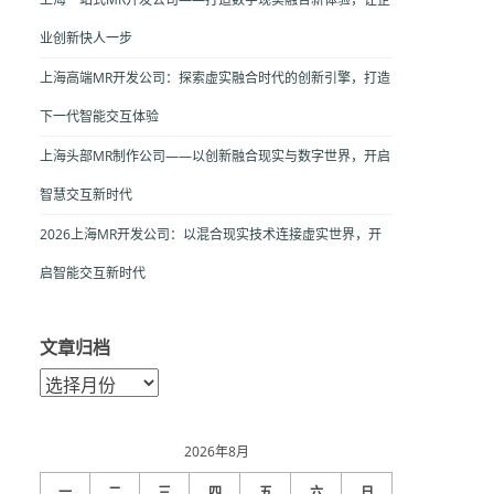
业创新快人一步
上海高端MR开发公司：探索虚实融合时代的创新引擎，打造
下一代智能交互体验
上海头部MR制作公司——以创新融合现实与数字世界，开启
智慧交互新时代
2026上海MR开发公司：以混合现实技术连接虚实世界，开
启智能交互新时代
文章归档
文
章
归
档
2026年8月
一
二
三
四
五
六
日