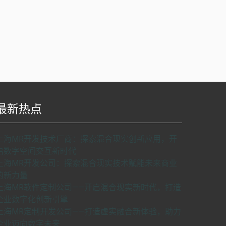
最新热点
S api v2.0版本开发，使用请申请密匙。
了解如
上海MR开发技术厂商：探索混合现实创新应用，开
何申请密匙
申请密匙
启数字空间交互新时代
上海MR开发公司：探索混合现实技术赋能未来商业
的新力量
上海MR软件定制公司——开启混合现实新时代，打造
企业数字化创新引擎
上海MR定制开发公司——打造虚实融合新体验，助力
企业迈向数字未来