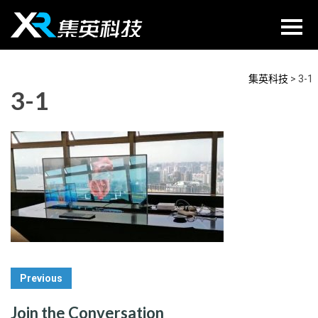
Skip
to
content
集英科技
>
3-1
3-1
Post
Previous
Navigation
Join the Conversation