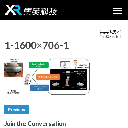
Skip
to
content
集英科技
>
1-
1600×706-1
1-1600×706-1
Post
Previous
Navigation
Join the Conversation