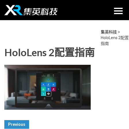
Skip
to
content
集英科技
>
HoloLens 2配置
指南
HoloLens 2配置指南
Post
Previous
Navigation