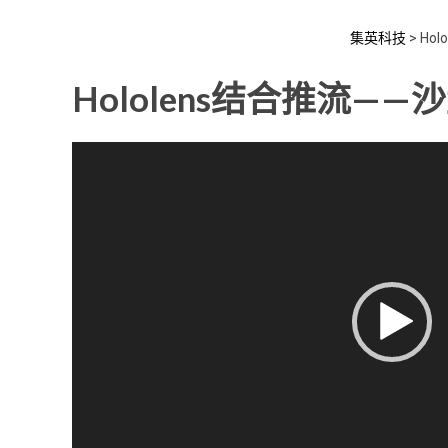
集英科技
>
Ho
Hololens结合推流——
视
频
播
放
器