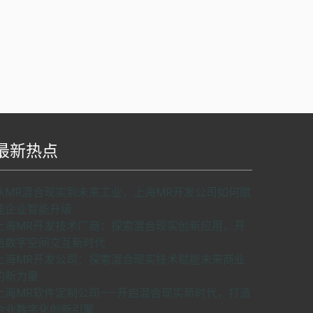
最新热点
S api v2.0版本开发，使用请申请密匙。
了解如
从MR混合现实到未来工业，上海MR开发公司如何赋
何申请密匙
申请密匙
能企业智能升级
上海MR开发技术厂商：探索混合现实创新应用，开
启数字空间交互新时代
上海MR开发公司：探索混合现实技术赋能未来商业
的新力量
上海MR软件定制公司——开启混合现实新时代，打造
企业数字化创新引擎