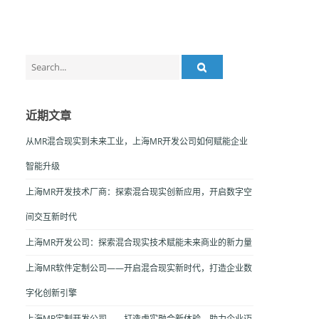
Search
for:
近期文章
从MR混合现实到未来工业，上海MR开发公司如何赋能企业
智能升级
上海MR开发技术厂商：探索混合现实创新应用，开启数字空
间交互新时代
上海MR开发公司：探索混合现实技术赋能未来商业的新力量
上海MR软件定制公司——开启混合现实新时代，打造企业数
字化创新引擎
上海MR定制开发公司——打造虚实融合新体验，助力企业迈