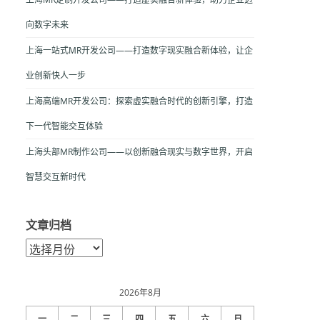
向数字未来
上海一站式MR开发公司——打造数字现实融合新体验，让企
业创新快人一步
上海高端MR开发公司：探索虚实融合时代的创新引擎，打造
下一代智能交互体验
上海头部MR制作公司——以创新融合现实与数字世界，开启
智慧交互新时代
文章归档
文
章
归
档
2026年8月
一
二
三
四
五
六
日