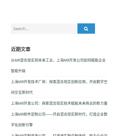
Search
for:
近期文章
从MR混合现实到未来工业，上海MR开发公司如何赋能企业
智能升级
上海MR开发技术厂商：探索混合现实创新应用，开启数字空
间交互新时代
上海MR开发公司：探索混合现实技术赋能未来商业的新力量
上海MR软件定制公司——开启混合现实新时代，打造企业数
字化创新引擎
上海MR定制开发公司——打造虚实融合新体验，助力企业迈