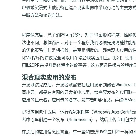
户佩戴沉浸式头戴设备在混合现实世界中采取行动的主要方式。运
中断方法和轮询方法。
程序做完后，除了消除Bug以外，对于3D图形的程序，性
法也不同。总体而言，对于一个程序我们必须先搞清楚性能瓶颈
的优化策略往往是相抵触，甚至是相反的。混合现实应用的性能优
化VR程序的建议完全可以用在混合现实应用上。比如：使用LOD降低
用IL2CPP来提升整体程序的效率等。这方面还是很考验程序
混合现实应用的发布
开发测试完成后，开发者就需要把应用发布到微软Windows 1
同小异。都是在官网的开发者中心里，给需要发布的应用取
应用的显示名，应用包的名字、发布者ID等信息。再编译Mast
记得应用包生成后，运行WACK程序（Windows App Cert
者中心里创建一个发布（Submission），然后上传应用包
在之后的应用信息设置里，有一些和普通UWP应用不一样的地方，比如：Displa