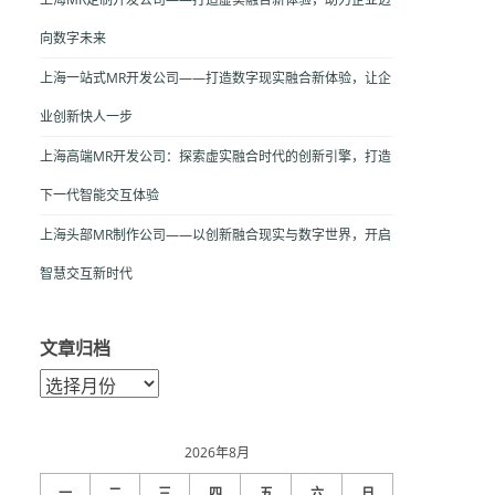
向数字未来
上海一站式MR开发公司——打造数字现实融合新体验，让企
业创新快人一步
上海高端MR开发公司：探索虚实融合时代的创新引擎，打造
下一代智能交互体验
上海头部MR制作公司——以创新融合现实与数字世界，开启
智慧交互新时代
文章归档
文
章
归
档
2026年8月
一
二
三
四
五
六
日