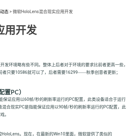
动态
>
微软HoloLens混合现实应用开发
实应用开发
adset）的开发环境略有些不同。整体上后者对于环境的要求比前者更高一些，
前者只要10586就可以了，后者需要16299――秋季创意者更新；
要配置PC）
能保证应用以60帧/秒的刷新率运行的PC配置，此类设备适合于运行
超级混合现实PC是指能保证应用以90帧/秒的刷新率运行的PC配置，此
游戏。
管理监控HoloLens。现在，在最新的Win10里面，微软提供了类似的