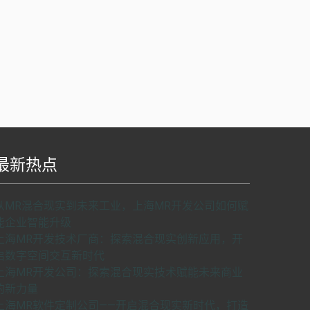
最新热点
S api v2.0版本开发，使用请申请密匙。
了解如
从MR混合现实到未来工业，上海MR开发公司如何赋
何申请密匙
申请密匙
能企业智能升级
上海MR开发技术厂商：探索混合现实创新应用，开
启数字空间交互新时代
上海MR开发公司：探索混合现实技术赋能未来商业
的新力量
上海MR软件定制公司——开启混合现实新时代，打造