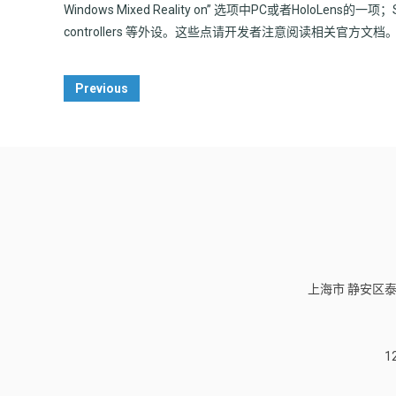
Windows Mixed Reality on” 选项中PC或者HoloLens的一项；Sy
controllers 等外设。这些点请开发者注意阅读相关官方文档
Post
Previous
Navigation
上海市 静安区泰
1