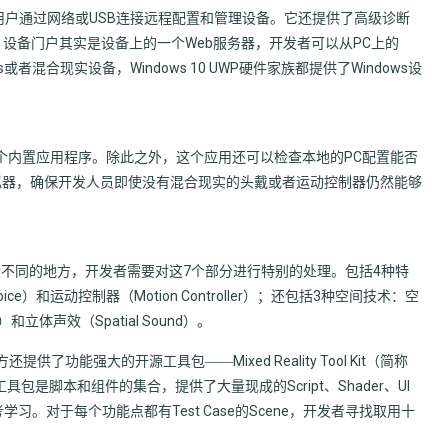
，同样允许用户通过网络或USB连接远程配置和管理设备。它还提供了高级诊断
。设备门户其实是设备上的一个Web服务器，开发者可以从PC上的
者混合现实设备，Windows 10 UWP硬件家族都提供了Windows设
的一个内置应用程序。除此之外，这个应用还可以检查本地的PC配置能否
拟器，确保开发人员即使没有混合现实的头戴或者运动控制器仍然能够
个不同的地方，开发者需要对这7个部分进行特别的处理。包括4种特
ce）和运动控制器（Motion Controller）；还包括3种空间技术：空
te）和立体声效（Spatial Sound）。
了功能强大的开源工具包――Mixed Reality Tool Kit（简称
包是脚本和组件的集合，提供了大量现成的Script、Shader、UI
习。对于每个功能点都有Test Case的Scene，开发者寻找取用十