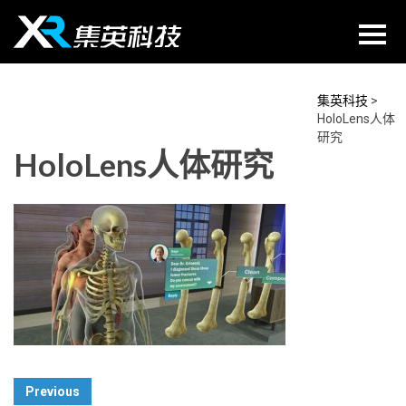
Skip
to
content
集英科技
>
HoloLens人体
研究
HoloLens人体研究
Post
Previous
Navigation