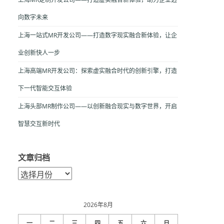
向数字未来
上海一站式MR开发公司——打造数字现实融合新体验，让企
业创新快人一步
上海高端MR开发公司：探索虚实融合时代的创新引擎，打造
下一代智能交互体验
上海头部MR制作公司——以创新融合现实与数字世界，开启
智慧交互新时代
文章归档
文
章
归
档
2026年8月
一
二
三
四
五
六
日