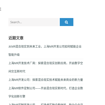
代
Search
for:
近期文章
从MR混合现实到未来工业，上海MR开发公司如何赋能企业
智能升级
上海MR开发技术厂商：探索混合现实创新应用，开启数字空
间交互新时代
上海MR开发公司：探索混合现实技术赋能未来商业的新力量
上海MR软件定制公司——开启混合现实新时代，打造企业数
字化创新引擎
上海MR定制开发公司——打造虚实融合新体验，助力企业迈