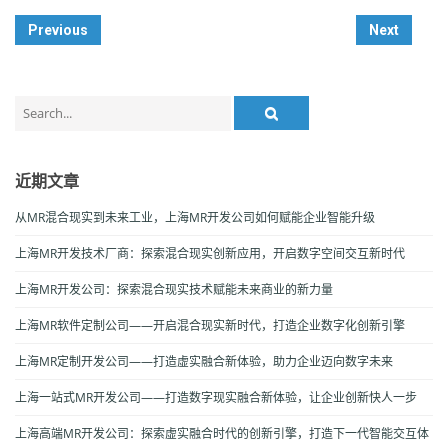
Post
Previous
Next
Navigation
Search
for:
近期文章
从MR混合现实到未来工业，上海MR开发公司如何赋能企业智能升级
上海MR开发技术厂商：探索混合现实创新应用，开启数字空间交互新时代
上海MR开发公司：探索混合现实技术赋能未来商业的新力量
上海MR软件定制公司——开启混合现实新时代，打造企业数字化创新引擎
上海MR定制开发公司——打造虚实融合新体验，助力企业迈向数字未来
上海一站式MR开发公司——打造数字现实融合新体验，让企业创新快人一步
上海高端MR开发公司：探索虚实融合时代的创新引擎，打造下一代智能交互体