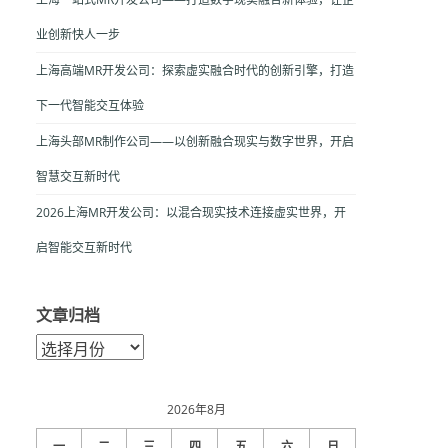
业创新快人一步
上海高端MR开发公司：探索虚实融合时代的创新引擎，打造
下一代智能交互体验
上海头部MR制作公司——以创新融合现实与数字世界，开启
智慧交互新时代
2026上海MR开发公司：以混合现实技术连接虚实世界，开
启智能交互新时代
文章归档
文
章
归
档
2026年8月
一
二
三
四
五
六
日