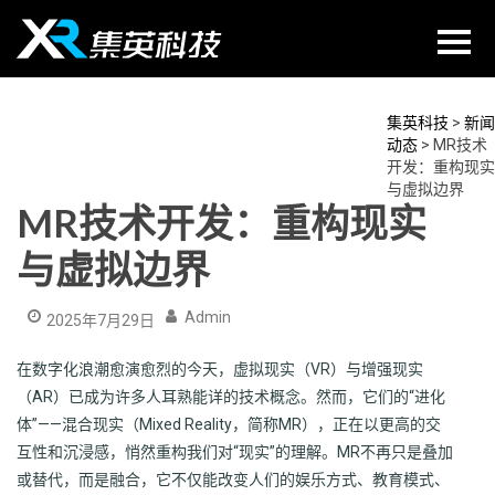
Skip
to
content
集英科技
>
新闻
动态
>
MR技术
开发：重构现实
与虚拟边界
MR技术开发：重构现实
与虚拟边界
Admin
2025年7月29日
在数字化浪潮愈演愈烈的今天，虚拟现实（VR）与增强现实
（AR）已成为许多人耳熟能详的技术概念。然而，它们的“进化
体”——混合现实（Mixed Reality，简称MR），正在以更高的交
互性和沉浸感，悄然重构我们对“现实”的理解。MR不再只是叠加
或替代，而是融合，它不仅能改变人们的娱乐方式、教育模式、