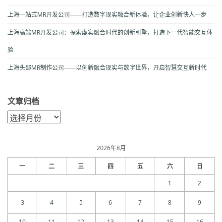
上海一站式MR开发公司——打造数字现实融合新体验，让企业创新快人一步
上海高端MR开发公司：探索虚实融合时代的创新引擎，打造下一代智能交互体
验
上海头部MR制作公司——以创新融合现实与数字世界，开启智慧交互新时代
文章归档
文
章
归
档
2026年8月
一
二
三
四
五
六
日
1
2
3
4
5
6
7
8
9
10
11
12
13
14
15
16