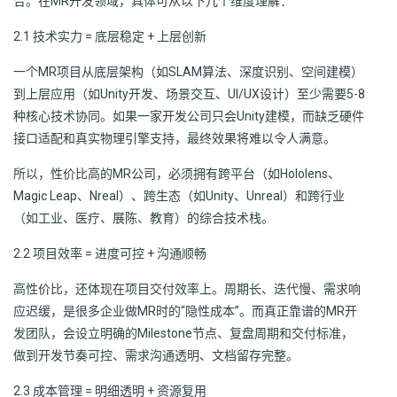
合。在MR开发领域，具体可从以下几个维度理解：
2.1 技术实力 = 底层稳定 + 上层创新
一个MR项目从底层架构（如SLAM算法、深度识别、空间建模）
到上层应用（如Unity开发、场景交互、UI/UX设计）至少需要5-8
种核心技术协同。如果一家开发公司只会Unity建模，而缺乏硬件
接口适配和真实物理引擎支持，最终效果将难以令人满意。
所以，性价比高的MR公司，必须拥有跨平台（如Hololens、
Magic Leap、Nreal）、跨生态（如Unity、Unreal）和跨行业
（如工业、医疗、展陈、教育）的综合技术栈。
2.2 项目效率 = 进度可控 + 沟通顺畅
高性价比，还体现在项目交付效率上。周期长、迭代慢、需求响
应迟缓，是很多企业做MR时的“隐性成本”。而真正靠谱的MR开
发团队，会设立明确的Milestone节点、复盘周期和交付标准，
做到开发节奏可控、需求沟通透明、文档留存完整。
2.3 成本管理 = 明细透明 + 资源复用