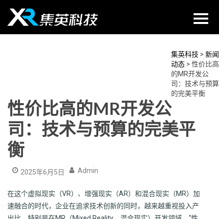
Skip
to
content
集英科技
>
新闻
动态
>
性价比高
的MR开发公
司：技术与预算
的完美平衡
性价比高的MR开发公
司：技术与预算的完美平
衡
Admin
2025年6月5日
在这个虚拟现实（VR）、增强现实（AR）和混合现实（MR）加
速融合的时代，企业在追求技术创新的同时，越来越重视投入产
出比。特别是在MR（Mixed Reality，混合现实）开发领域，“性