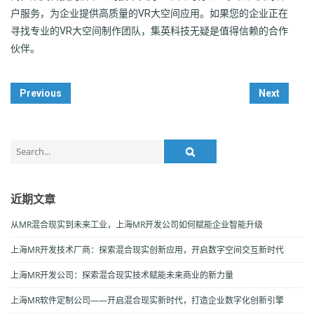
户服务，为企业提供高质量的VR大空间应用。如果您的企业正在
寻找专业的VR大空间制作团队，集英科技无疑是值得信赖的合作
伙伴。
Post
Previous
Next
Navigation
Search
for:
近期文章
从MR混合现实到未来工业，上海MR开发公司如何赋能企业智能升级
上海MR开发技术厂商：探索混合现实创新应用，开启数字空间交互新时代
上海MR开发公司：探索混合现实技术赋能未来商业的新力量
上海MR软件定制公司——开启混合现实新时代，打造企业数字化创新引擎