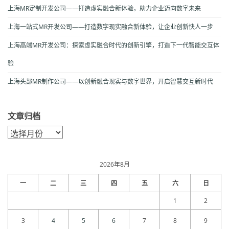
上海MR定制开发公司——打造虚实融合新体验，助力企业迈向数字未来
上海一站式MR开发公司——打造数字现实融合新体验，让企业创新快人一步
上海高端MR开发公司：探索虚实融合时代的创新引擎，打造下一代智能交互体
验
上海头部MR制作公司——以创新融合现实与数字世界，开启智慧交互新时代
文章归档
文
章
归
档
2026年8月
一
二
三
四
五
六
日
1
2
3
4
5
6
7
8
9