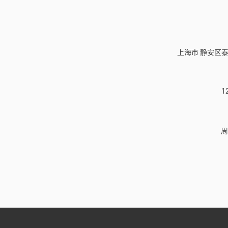
上海市 静安区泰
1
周