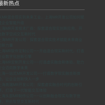
最新热点
S api v2.0版本开发，使用请申请密匙。
了解如
从MR混合现实到未来工业，上海MR开发公司如何赋
何申请密匙
申请密匙
能企业智能升级
上海MR开发技术厂商：探索混合现实创新应用，开
启数字空间交互新时代
上海MR开发公司：探索混合现实技术赋能未来商业
的新力量
上海MR软件定制公司——开启混合现实新时代，打造
企业数字化创新引擎
上海MR定制开发公司——打造虚实融合新体验，助力
企业迈向数字未来
上海一站式MR开发公司——打造数字现实融合新体
验，让企业创新快人一步
上海高端MR开发公司：探索虚实融合时代的创新引
擎，打造下一代智能交互体验
上海头部MR制作公司——以创新融合现实与数字世
界，开启智慧交互新时代