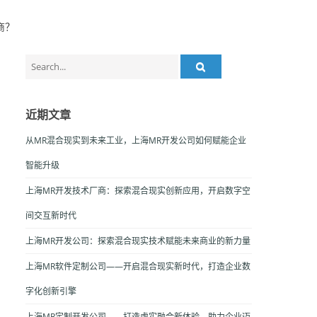
商？
Search
for:
近期文章
从MR混合现实到未来工业，上海MR开发公司如何赋能企业
智能升级
上海MR开发技术厂商：探索混合现实创新应用，开启数字空
间交互新时代
上海MR开发公司：探索混合现实技术赋能未来商业的新力量
上海MR软件定制公司——开启混合现实新时代，打造企业数
字化创新引擎
上海MR定制开发公司——打造虚实融合新体验，助力企业迈