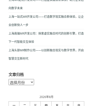
向数字未来
上海一站式MR开发公司——打造数字现实融合新体验，让企
业创新快人一步
上海高端MR开发公司：探索虚实融合时代的创新引擎，打造
下一代智能交互体验
上海头部MR制作公司——以创新融合现实与数字世界，开启
智慧交互新时代
文章归档
文
章
归
档
2026年8月
一
二
三
四
五
六
日