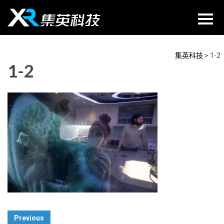
Skip
to
content
集英科技
>
1-2
1-2
Post
Previous
Navigation