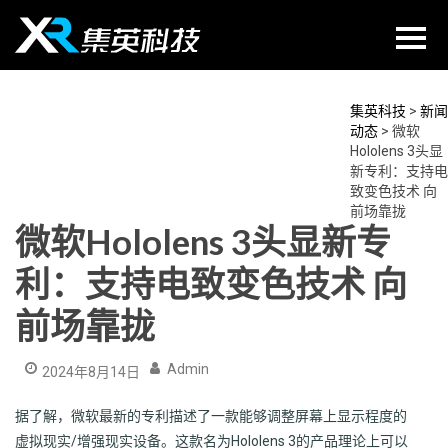
Skip
to
content
集英科技
>
新闻
动态
>
微软
Hololens 3头显
新专利：支持电
致变色技术 向
前场靠拢
微软Hololens 3头显新专
利：支持电致变色技术 向
前场靠拢
Admin
2024年8月14日
据了解，微软最新的专利描述了一款能够调整屏幕上显示程度的
虚拟现实/增强现实设备。这款名为Hololens 3的产品理论上可以