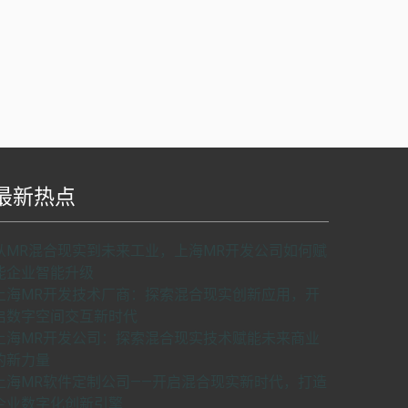
最新热点
S api v2.0版本开发，使用请申请密匙。
了解如
从MR混合现实到未来工业，上海MR开发公司如何赋
何申请密匙
申请密匙
能企业智能升级
上海MR开发技术厂商：探索混合现实创新应用，开
启数字空间交互新时代
上海MR开发公司：探索混合现实技术赋能未来商业
的新力量
上海MR软件定制公司——开启混合现实新时代，打造
企业数字化创新引擎