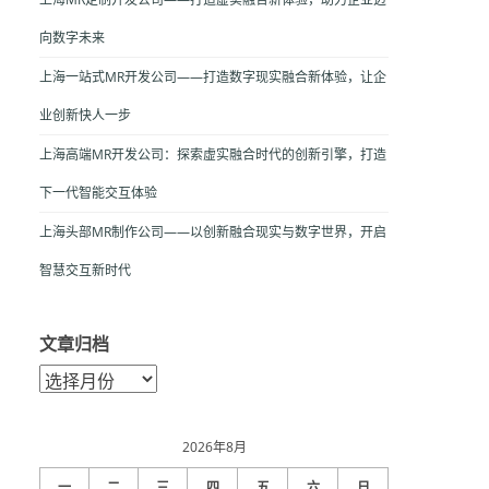
向数字未来
上海一站式MR开发公司——打造数字现实融合新体验，让企
业创新快人一步
上海高端MR开发公司：探索虚实融合时代的创新引擎，打造
下一代智能交互体验
上海头部MR制作公司——以创新融合现实与数字世界，开启
智慧交互新时代
文章归档
文
章
归
档
2026年8月
一
二
三
四
五
六
日