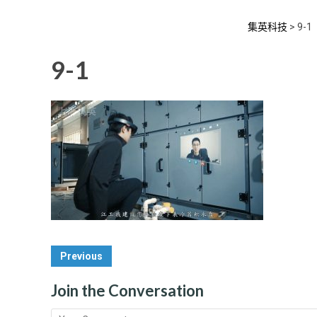
集英科技
>
9-1
9-1
Post
Previous
Navigation
Join the Conversation