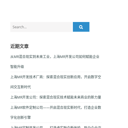
Search
for:
近期文章
从MR混合现实到未来工业，上海MR开发公司如何赋能企业
智能升级
上海MR开发技术厂商：探索混合现实创新应用，开启数字空
间交互新时代
上海MR开发公司：探索混合现实技术赋能未来商业的新力量
上海MR软件定制公司——开启混合现实新时代，打造企业数
字化创新引擎
上海MR定制开发公司——打造虚实融合新体验，助力企业迈