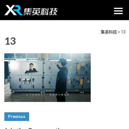
Skip
to
content
集英科技
>
13
13
Post
Previous
Navigation