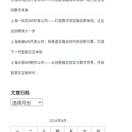
向数字未来
上海一站式MR开发公司——打造数字现实融合新体验，让企
业创新快人一步
上海高端MR开发公司：探索虚实融合时代的创新引擎，打造
下一代智能交互体验
上海头部MR制作公司——以创新融合现实与数字世界，开启
智慧交互新时代
文章归档
文
章
归
档
2026年8月
一
二
三
四
五
六
日