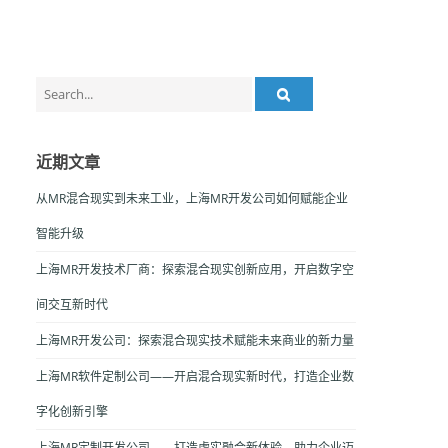
Search
for:
近期文章
从MR混合现实到未来工业，上海MR开发公司如何赋能企业
智能升级
上海MR开发技术厂商：探索混合现实创新应用，开启数字空
间交互新时代
上海MR开发公司：探索混合现实技术赋能未来商业的新力量
上海MR软件定制公司——开启混合现实新时代，打造企业数
字化创新引擎
上海MR定制开发公司——打造虚实融合新体验，助力企业迈