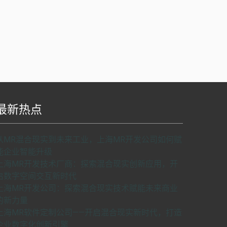
最新热点
S api v2.0版本开发，使用请申请密匙。
了解如
从MR混合现实到未来工业，上海MR开发公司如何赋
何申请密匙
申请密匙
能企业智能升级
上海MR开发技术厂商：探索混合现实创新应用，开
启数字空间交互新时代
上海MR开发公司：探索混合现实技术赋能未来商业
的新力量
上海MR软件定制公司——开启混合现实新时代，打造
企业数字化创新引擎