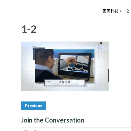
集英科技
>
1-2
1-2
Post
Previous
Navigation
Join the Conversation