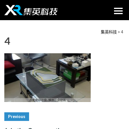
Skip
to
content
集英科技
>
4
4
Post
Previous
Navigation