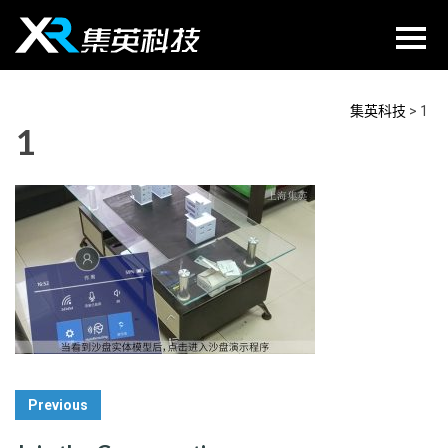
Skip
to
content
集英科技
>
1
1
Post
Previous
Navigation