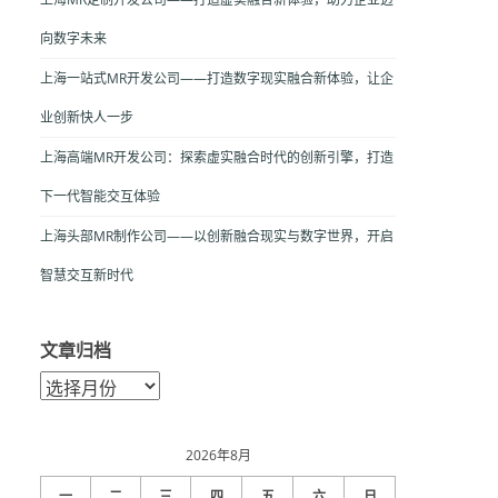
向数字未来
上海一站式MR开发公司——打造数字现实融合新体验，让企
业创新快人一步
上海高端MR开发公司：探索虚实融合时代的创新引擎，打造
下一代智能交互体验
上海头部MR制作公司——以创新融合现实与数字世界，开启
智慧交互新时代
文章归档
文
章
归
档
2026年8月
一
二
三
四
五
六
日