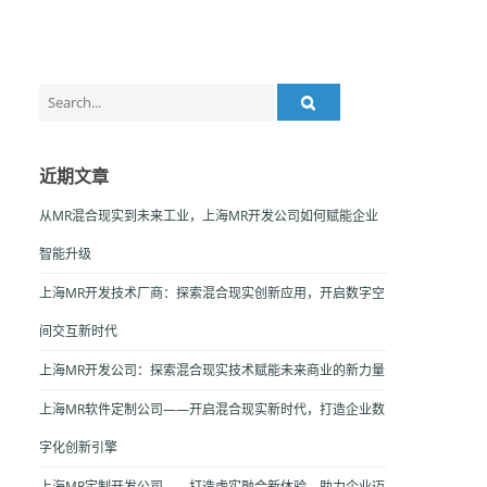
Search
for:
近期文章
从MR混合现实到未来工业，上海MR开发公司如何赋能企业
智能升级
上海MR开发技术厂商：探索混合现实创新应用，开启数字空
间交互新时代
上海MR开发公司：探索混合现实技术赋能未来商业的新力量
上海MR软件定制公司——开启混合现实新时代，打造企业数
字化创新引擎
上海MR定制开发公司——打造虚实融合新体验，助力企业迈