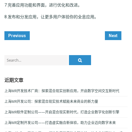
7.完善应用功能和界面，进行优化和改进。
8.发布和分发应用，让更多用户体验你的全息应用。
Post
Previous
Next
Navigation
Search
for:
近期文章
上海MR开发技术厂商：探索混合现实创新应用，开启数字空间交互新时代
上海MR开发公司：探索混合现实技术赋能未来商业的新力量
上海MR软件定制公司——开启混合现实新时代，打造企业数字化创新引擎
上海MR定制开发公司——打造虚实融合新体验，助力企业迈向数字未来