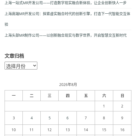
上海一站式MR开发公司——打造数字现实融合新体验，让企业创新快人一步
上海高端MR开发公司：探索虚实融合时代的创新引擎，打造下一代智能交互体
验
上海头部MR制作公司——以创新融合现实与数字世界，开启智慧交互新时代
文章归档
文
章
归
档
2026年8月
一
二
三
四
五
六
日
1
2
3
4
5
6
7
8
9
10
11
12
13
14
15
16