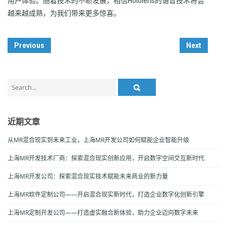
用户体验。随着技术的不断发展，相信Hololens的语音技术将会
越来越成熟，为我们带来更多惊喜。
Post
Previous
Next
Navigation
Search
for:
近期文章
从MR混合现实到未来工业，上海MR开发公司如何赋能企业智能升级
上海MR开发技术厂商：探索混合现实创新应用，开启数字空间交互新时代
上海MR开发公司：探索混合现实技术赋能未来商业的新力量
上海MR软件定制公司——开启混合现实新时代，打造企业数字化创新引擎
上海MR定制开发公司——打造虚实融合新体验，助力企业迈向数字未来