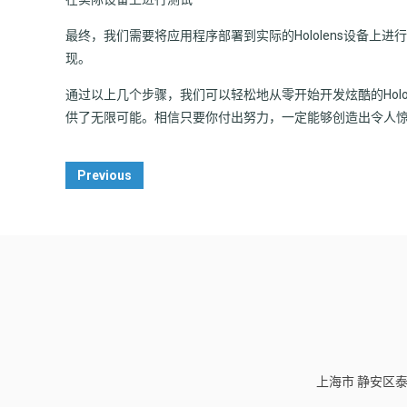
最终，我们需要将应用程序部署到实际的Hololens设备
现。
通过以上几个步骤，我们可以轻松地从零开始开发炫酷的Holol
供了无限可能。相信只要你付出努力，一定能够创造出令人
Post
Previous
Navigation
上海市 静安区泰