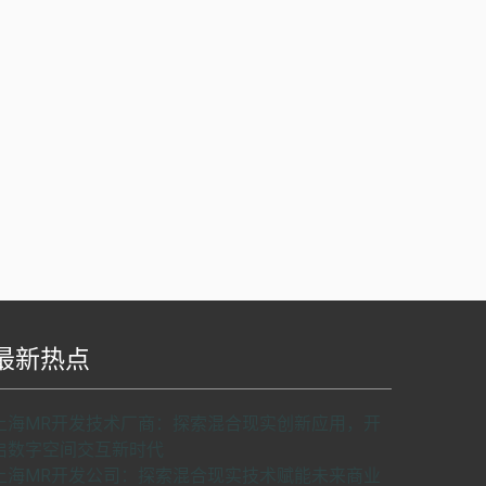
最新热点
S api v2.0版本开发，使用请申请密匙。
了解如
上海MR开发技术厂商：探索混合现实创新应用，开
何申请密匙
申请密匙
启数字空间交互新时代
上海MR开发公司：探索混合现实技术赋能未来商业