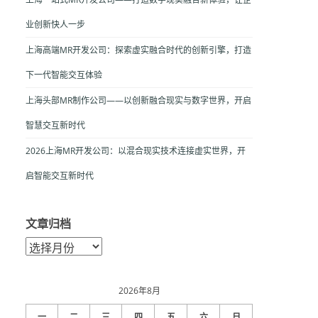
业创新快人一步
上海高端MR开发公司：探索虚实融合时代的创新引擎，打造
下一代智能交互体验
上海头部MR制作公司——以创新融合现实与数字世界，开启
智慧交互新时代
2026上海MR开发公司：以混合现实技术连接虚实世界，开
启智能交互新时代
文章归档
文
章
归
档
2026年8月
一
二
三
四
五
六
日