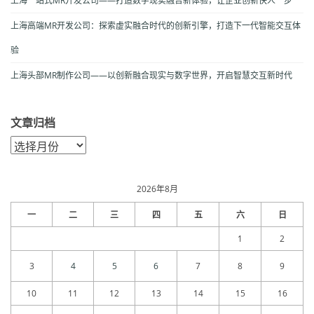
上海一站式MR开发公司——打造数字现实融合新体验，让企业创新快人一步
上海高端MR开发公司：探索虚实融合时代的创新引擎，打造下一代智能交互体
验
上海头部MR制作公司——以创新融合现实与数字世界，开启智慧交互新时代
文章归档
文
章
归
档
2026年8月
一
二
三
四
五
六
日
1
2
3
4
5
6
7
8
9
10
11
12
13
14
15
16