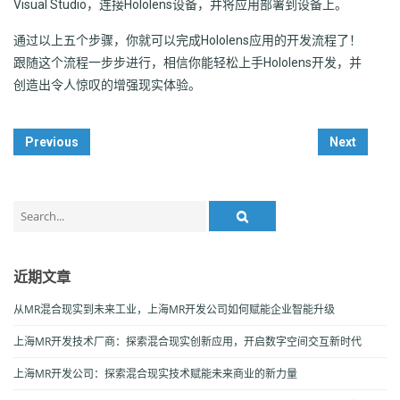
Visual Studio，连接Hololens设备，并将应用部署到设备上。
通过以上五个步骤，你就可以完成Hololens应用的开发流程了！
跟随这个流程一步步进行，相信你能轻松上手Hololens开发，并
创造出令人惊叹的增强现实体验。
Post
Previous
Next
Navigation
Search
for:
近期文章
从MR混合现实到未来工业，上海MR开发公司如何赋能企业智能升级
上海MR开发技术厂商：探索混合现实创新应用，开启数字空间交互新时代
上海MR开发公司：探索混合现实技术赋能未来商业的新力量