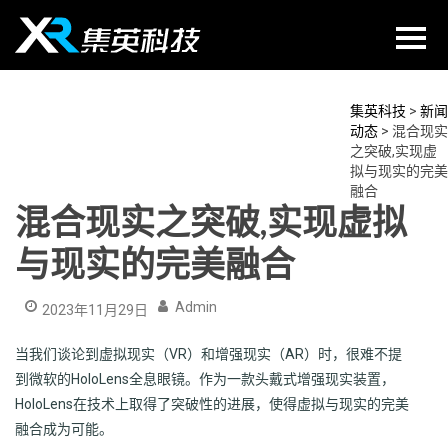
Skip
to
content
集英科技
>
新闻
动态
>
混合现实
之突破,实现虚
拟与现实的完美
融合
混合现实之突破,实现虚拟
与现实的完美融合
Admin
2023年11月29日
当我们谈论到虚拟现实（VR）和增强现实（AR）时，很难不提
到微软的HoloLens全息眼镜。作为一款头戴式增强现实装置，
HoloLens在技术上取得了突破性的进展，使得虚拟与现实的完美
融合成为可能。