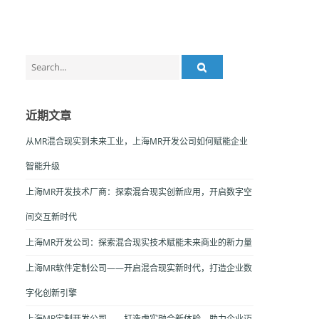
Search
for:
近期文章
从MR混合现实到未来工业，上海MR开发公司如何赋能企业
智能升级
上海MR开发技术厂商：探索混合现实创新应用，开启数字空
间交互新时代
上海MR开发公司：探索混合现实技术赋能未来商业的新力量
上海MR软件定制公司——开启混合现实新时代，打造企业数
字化创新引擎
上海MR定制开发公司——打造虚实融合新体验，助力企业迈