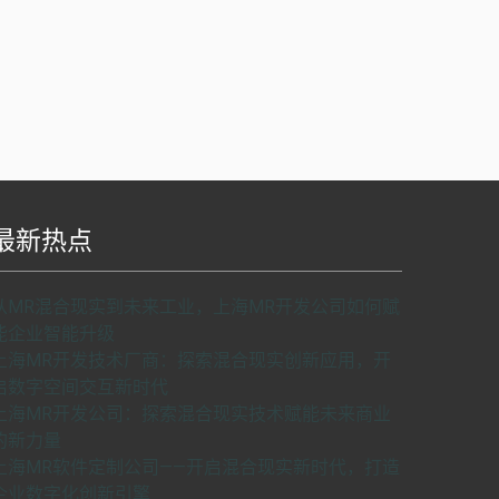
最新热点
S api v2.0版本开发，使用请申请密匙。
了解如
从MR混合现实到未来工业，上海MR开发公司如何赋
何申请密匙
申请密匙
能企业智能升级
上海MR开发技术厂商：探索混合现实创新应用，开
启数字空间交互新时代
上海MR开发公司：探索混合现实技术赋能未来商业
的新力量
上海MR软件定制公司——开启混合现实新时代，打造
企业数字化创新引擎