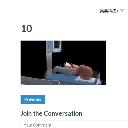
集英科技
>
10
10
Post
Previous
Navigation
Join the Conversation