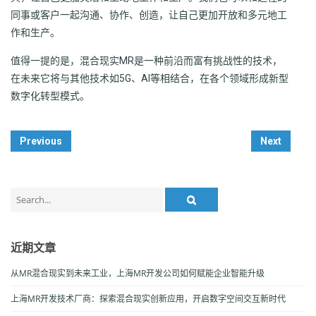
同事或客户一起沟通、协作、创造，让自己更加开放和多元地工
作和生产。
值得一提的是，混合现实MR是一种前沿而富有挑战性的技术，
在未来它将与其他技术如5G、AI等相结合，在各个领域形成新型
数字化转型模式。
Post
Previous
Next
Navigation
Search
for:
近期文章
从MR混合现实到未来工业，上海MR开发公司如何赋能企业智能升级
上海MR开发技术厂商：探索混合现实创新应用，开启数字空间交互新时代