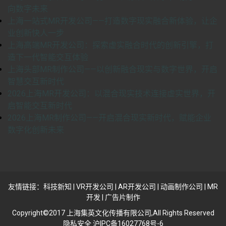
向数字未来
上海一站式MR开发公司——打造数字现实融合新体验，让企
业创新快人一步
上海高端MR开发公司：探索虚实融合时代的创新引擎，打
造下一代智能交互体验
上海头部MR制作公司——以创新融合现实与数字世界，开启
智慧交互新时代
2026上海MR开发公司：以混合现实技术连接虚实世界，开
启智能交互新时代
2026上海MR制作公司——开启混合现实新时代，赋能企业
数字化创新未来
友情链接：
科技新知
|
VR开发公司
|
AR开发公司
|
动画制作公司
|
MR
开发
|
广告片制作
Copyright©2017 上海集英文化传播有限公司,All Rights Reserved
隐私安全 沪IPC备16027768号-6