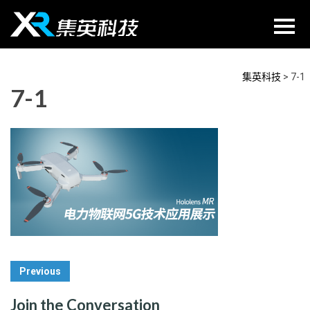
Skip
to
content
集英科技
>
7-1
7-1
Post
Previous
Navigation
Join the Conversation