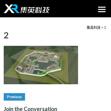
Skip
to
content
集英科技
>
2
2
Post
Previous
Navigation
Join the Conversation