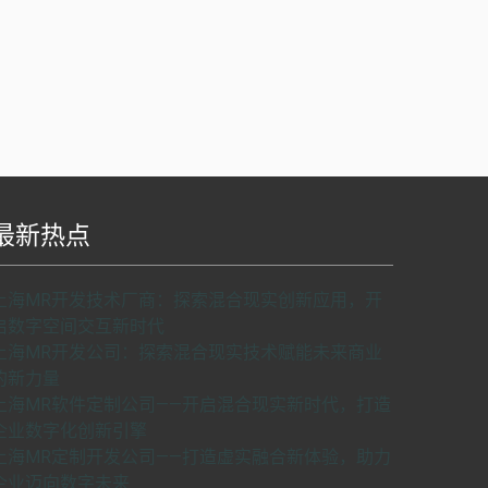
最新热点
S api v2.0版本开发，使用请申请密匙。
了解如
上海MR开发技术厂商：探索混合现实创新应用，开
何申请密匙
申请密匙
启数字空间交互新时代
上海MR开发公司：探索混合现实技术赋能未来商业
的新力量
上海MR软件定制公司——开启混合现实新时代，打造
企业数字化创新引擎
上海MR定制开发公司——打造虚实融合新体验，助力
企业迈向数字未来