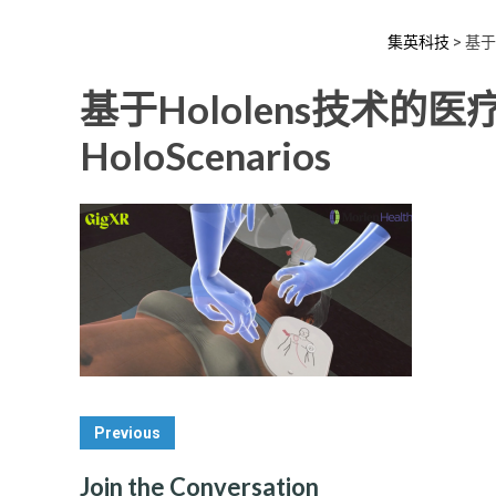
集英科技
>
基于
基于Hololens技术的
HoloScenarios
Post
Previous
Navigation
Join the Conversation