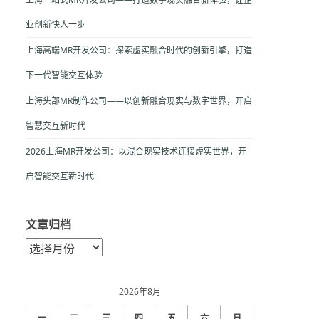
业创新快人一步
上海高端MR开发公司：探索虚实融合时代的创新引擎，打造
下一代智能交互体验
上海头部MR制作公司——以创新融合现实与数字世界，开启
智慧交互新时代
2026上海MR开发公司：以混合现实技术连接虚实世界，开
启智能交互新时代
文章归档
文
章
归
档
2026年8月
一
二
三
四
五
六
日