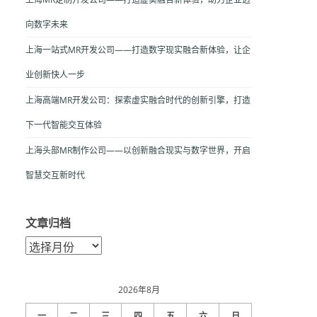
向数字未来
上海一站式MR开发公司——打造数字现实融合新体验，让企
业创新快人一步
上海高端MR开发公司：探索虚实融合时代的创新引擎，打造
下一代智能交互体验
上海头部MR制作公司——以创新融合现实与数字世界，开启
智慧交互新时代
文章归档
文
章
归
档
2026年8月
一
二
三
四
五
六
日