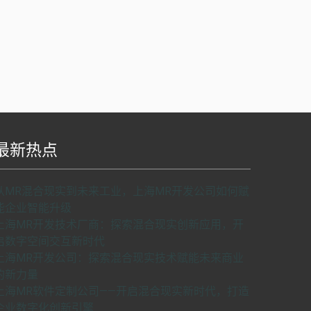
最新热点
S api v2.0版本开发，使用请申请密匙。
了解如
从MR混合现实到未来工业，上海MR开发公司如何赋
何申请密匙
申请密匙
能企业智能升级
上海MR开发技术厂商：探索混合现实创新应用，开
启数字空间交互新时代
上海MR开发公司：探索混合现实技术赋能未来商业
的新力量
上海MR软件定制公司——开启混合现实新时代，打造
企业数字化创新引擎