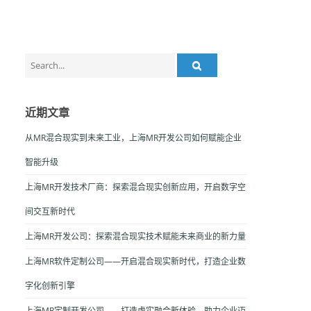
Search
for:
近期文章
从MR混合现实到未来工业，上海MR开发公司如何赋能企业
智能升级
上海MR开发技术厂商：探索混合现实创新应用，开启数字空
间交互新时代
上海MR开发公司：探索混合现实技术赋能未来商业的新力量
上海MR软件定制公司——开启混合现实新时代，打造企业数
字化创新引擎
上海MR定制开发公司——打造虚实融合新体验，助力企业迈