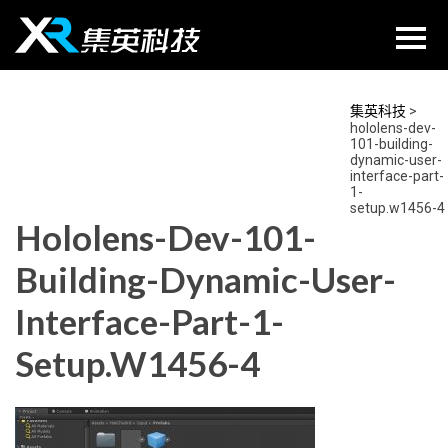
Skip
to
content
集英科技
>
hololens-dev-
101-building-
dynamic-user-
interface-part-
1-
setup.w1456-4
Hololens-Dev-101-
Building-Dynamic-User-
Interface-Part-1-
Setup.w1456-4