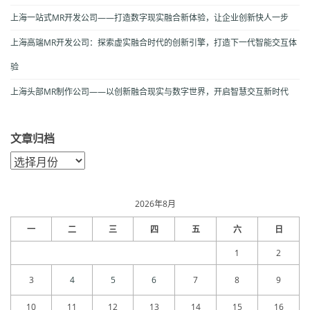
上海一站式MR开发公司——打造数字现实融合新体验，让企业创新快人一步
上海高端MR开发公司：探索虚实融合时代的创新引擎，打造下一代智能交互体
验
上海头部MR制作公司——以创新融合现实与数字世界，开启智慧交互新时代
文章归档
文
章
归
档
2026年8月
一
二
三
四
五
六
日
1
2
3
4
5
6
7
8
9
10
11
12
13
14
15
16