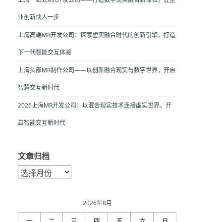
业创新快人一步
上海高端MR开发公司：探索虚实融合时代的创新引擎，打造
下一代智能交互体验
上海头部MR制作公司——以创新融合现实与数字世界，开启
智慧交互新时代
2026上海MR开发公司：以混合现实技术连接虚实世界，开
启智能交互新时代
文章归档
文
章
归
档
2026年8月
一
二
三
四
五
六
日