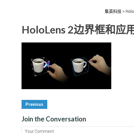
集英科技
>
Ho
HoloLens 2边界框和
Post
Previous
Navigation
Join the Conversation