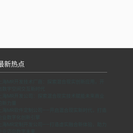
最新热点
S api v2.0版本开发，使用请申请密匙。
了解如
上海MR开发技术厂商：探索混合现实创新应用，开
何申请密匙
申请密匙
启数字空间交互新时代
上海MR开发公司：探索混合现实技术赋能未来商业
的新力量
上海MR软件定制公司——开启混合现实新时代，打造
企业数字化创新引擎
上海MR定制开发公司——打造虚实融合新体验，助力
企业迈向数字未来