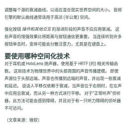
调整每个源的衰减曲线，以适应混合现实世界空间的大小。 音频
引擎的默认曲线通常适用于高达 (半公里) 空间。
强化按钮
操作和其他交互
的渐进阶段的声音不应应用衰减。 这
些声音的增强效果比将距离与按钮通信更重要。 当连续听到许多
按钮单击时，变体可能会分散注意力，尤其是在键盘上。
要使用哪种空间化技术
对于耳机或 HoloLens 扬声器，使用基于 HRTF (的) 相关传输函
数。 这些技术为物理世界中的头部周围的声音传播建模。 即使
声源位于头部远端，声音也传播到远端的声音，并出现一些衰减
和延迟。 说话人平移仅依赖于衰减，当声音位于右侧时，在左声
中应用总衰减，而从另一种方式进行平移。 对于”正常听声”侦听
器，此方法可能会感到障碍，并且对于有一只听力障碍的侦听器
不可访问。
（文章来源：微软）