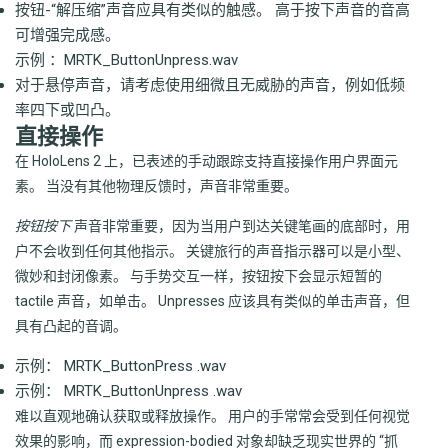
按钮-“解压缩”声音应具有类似的触感。 高于按下声音的音高
可增强完成感。
示例
：MRTK_ButtonUnpress.wav
对于悬停声音，请考虑使用细微且无威胁的声音，例如低频
率四下或凹凸。
直接操作
在 HoloLens 2 上，已表述的手动跟踪支持直接操作用户界面元
素。 当没有其他物理反馈时，声音非常重要。
按钮按下
声音非常重要，因为当用户到达关键笔画的底部时，用
户不会收到任何其他指示。 关键旅行的声音指示器可以是小型、
微妙和封闭像素。 与手势交互一样，按钮按下会显示短暂的
tactile 声音，如单击。 Unpresses 应该具有类似的单击声音，但
具有凸起的音调。
示例：
MRTK_ButtonPress .wav
示例：
MRTK_ButtonUnpress .wav
难以直观地确认获取或释放操作。 用户的手常常会受到任何视觉
效果的影响，而 expression-bodied 对象却缺乏现实世界的 “抓