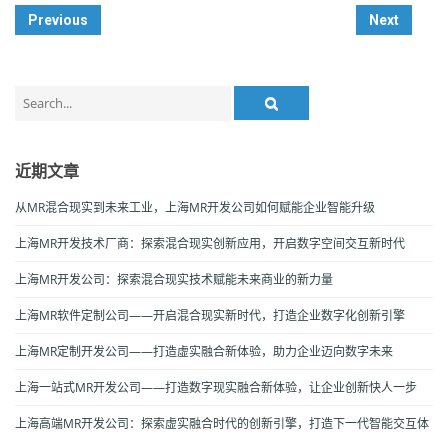
Post
Previous
Next
Navigation
Search
for:
近期文章
从MR混合现实到未来工业，上海MR开发公司如何赋能企业智能升级
上海MR开发技术厂商：探索混合现实创新应用，开启数字空间交互新时代
上海MR开发公司：探索混合现实技术赋能未来商业的新力量
上海MR软件定制公司——开启混合现实新时代，打造企业数字化创新引擎
上海MR定制开发公司——打造虚实融合新体验，助力企业迈向数字未来
上海一站式MR开发公司——打造数字现实融合新体验，让企业创新快人一步
上海高端MR开发公司：探索虚实融合时代的创新引擎，打造下一代智能交互体