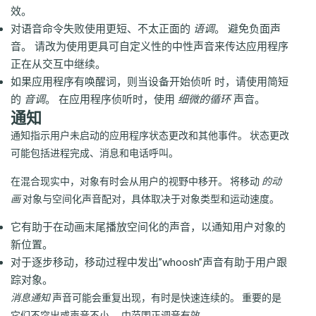
效。
对语音命令失败使用更短、不太正面的
语调
。 避免负面声
音。 请改为使用更具可自定义性的中性声音来传达应用程序
正在从交互中继续。
如果应用程序有唤醒词，则当设备开始侦听 时，请使用简短
的
音调
。 在应用程序侦听时，使用
细微的循环
声音。
通知
通知指示用户未启动的应用程序状态更改和其他事件。 状态更改
可能包括进程完成、消息和电话呼叫。
在混合现实中，对象有时会从用户的视野中移开。 将移动
的动
画
对象与空间化声音配对，具体取决于对象类型和运动速度。
它有助于在动画末尾播放空间化的声音，以通知用户对象的
新位置。
对于逐步移动，移动过程中发出”whoosh”声音有助于用户跟
踪对象。
消息通知
声音可能会重复出现，有时是快速连续的。 重要的是
它们不突出或声音不小。 中范围正调音有效。