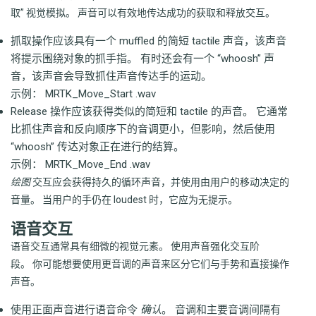
取” 视觉模拟。 声音可以有效地传达成功的获取和释放交互。
抓取操作应该具有一个 muffled 的简短 tactile 声音，该声音
将提示围绕对象的抓手指。 有时还会有一个 “whoosh” 声
音，该声音会导致抓住声音传达手的运动。
示例：
MRTK_Move_Start .wav
Release 操作应该获得类似的简短和 tactile 的声音。 它通常
比抓住声音和反向顺序下的音调更小，但影响，然后使用
“whoosh” 传达对象正在进行的结算。
示例：
MRTK_Move_End .wav
绘图
交互应会获得持久的循环声音，并使用由用户的移动决定的
音量。 当用户的手仍在 loudest 时，它应为无提示。
语音交互
语音交互通常具有细微的视觉元素。 使用声音强化交互阶
段。 你可能想要使用更音调的声音来区分它们与手势和直接操作
声音。
使用正面声音进行语音命令
确认
。 音调和主要音调间隔有