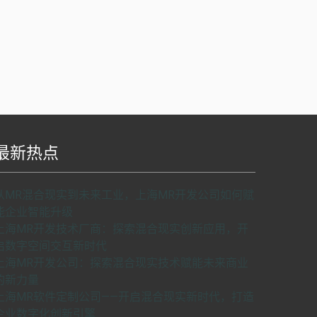
最新热点
S api v2.0版本开发，使用请申请密匙。
了解如
从MR混合现实到未来工业，上海MR开发公司如何赋
何申请密匙
申请密匙
能企业智能升级
上海MR开发技术厂商：探索混合现实创新应用，开
启数字空间交互新时代
上海MR开发公司：探索混合现实技术赋能未来商业
的新力量
上海MR软件定制公司——开启混合现实新时代，打造
企业数字化创新引擎