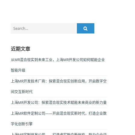
Search
for:
近期文章
从MR混合现实到未来工业，上海MR开发公司如何赋能企业
智能升级
上海MR开发技术厂商：探索混合现实创新应用，开启数字空
间交互新时代
上海MR开发公司：探索混合现实技术赋能未来商业的新力量
上海MR软件定制公司——开启混合现实新时代，打造企业数
字化创新引擎
上海MR定制开发公司——打造虚实融合新体验，助力企业迈