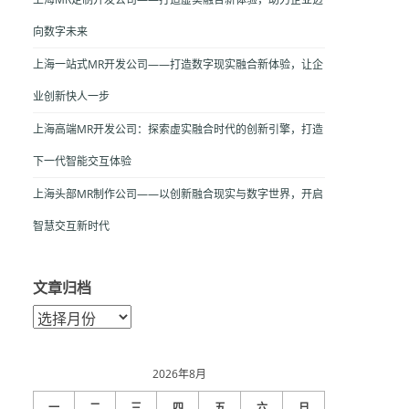
向数字未来
上海一站式MR开发公司——打造数字现实融合新体验，让企
业创新快人一步
上海高端MR开发公司：探索虚实融合时代的创新引擎，打造
下一代智能交互体验
上海头部MR制作公司——以创新融合现实与数字世界，开启
智慧交互新时代
文章归档
文
章
归
档
2026年8月
一
二
三
四
五
六
日