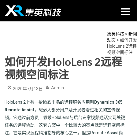
Skip
to
content
集英科技
>
新闻
动态
>
如何开发
HoloLens 2远程
视频空间标注
如何开发HoloLens 2远程
视频空间标注
Admin
2020年7月13日
HoloLens 2上有一款微软出品的远程服务应用叫
Dynamics 365
Remote Assist
，想必大部分用户及开发者看过相关的宣传视
频，它通过前方员工佩戴HoloLens与后台专家视频通话实现关键
任务的远程协助。这套方案中一个比较大的亮点就是远程空间标
注，它是实现远程精准指导的核心之一。但是Remote Assist尚