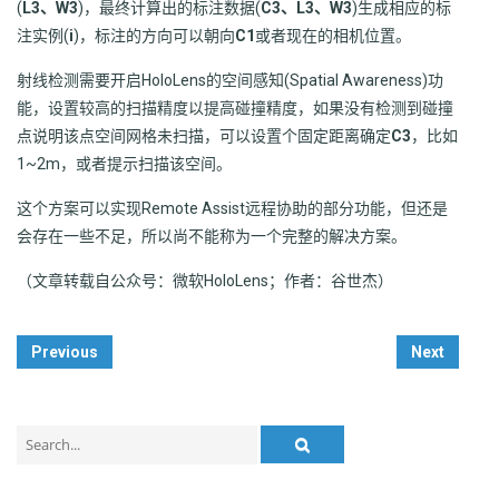
(
L3、W3
)，最终计算出的标注数据(
C3、L3、W3
)生成相应的标
注实例(
i
)，标注的方向可以朝向
C1
或者现在的相机位置。
射线检测需要开启HoloLens的空间感知(Spatial Awareness)功
能，设置较高的扫描精度以提高碰撞精度，如果没有检测到碰撞
点说明该点空间网格未扫描，可以设置个固定距离确定
C3
，比如
1~2m，或者提示扫描该空间。
这个方案可以实现Remote Assist远程协助的部分功能，但还是
会存在一些不足，所以尚不能称为一个完整的解决方案。
（文章转载自公众号：微软HoloLens；作者：谷世杰）
Post
Previous
Next
Navigation
Search
for: