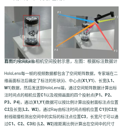
右图：HoloLens相机空间投射示意，左图：根据标注数据计算出的空间标注
HoloLens每一帧的视频数据都包含了空间矩阵数据，专家端在二
维画面标注后确定了标注的形状(
i
)、中心点(
X1,Y1
)、长宽(
L1、
W1
)数据，然后发送到HoloLens端，通过空间矩阵数据计算出标
注时间点的相机位置
C1
以及视频画面的四个投射点(
P1、P2、
P3、P4
)，通过(
X1,Y1
)数据可以按比例计算出投射面标注点位置
C2
及长宽(
L2、W2
)，通过Ray由标注时间点相机位置
C1
到
C2
发
射线碰撞检测出空间中的实际的标注点位置
C3
，长宽尺寸可以通
过
C1、C2、C3
和 (
L2、W2
)按距离比例计算出在空间中的尺寸