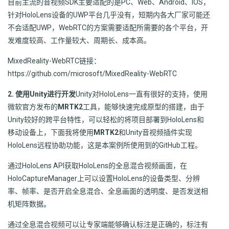
目前主流的音视频SDK主要适配的是PC、Web、Android、IOS，
针对HoloLens设备的UWP平台几乎没有，短期内各大厂家可能还
不会适配UWP，WebRTC的方案需要适配所需要的各个平台，开
发难度较高、工作量较大、周期长、成本高。
MixedReality-WebRTC链接：
https://github.com/microsoft/MixedReality-WebRTC
2. 使用Unity进行开发
Unity对HoloLens一直有很好的支持，使用
微软官方发布的
MRTK2
工具，能够快速完成原型的搭建，由于
Unity较好的跨平台特性，可以轻松的将项目部署到HoloLens和
移动设备上，下面我将使用
MRTK2
和Unity音视频插件实现
HoloLens远程协助功能，这是本案例所使用到的GitHub工程。
通过HoloLens API获取HoloLens的全息混合视频画面，在
HoloCaptureManager上可以设置HoloLens的设备类型、分辨
率、帧率、是否开启全息混合、全息画面的透明度、是否发送相
机矩阵数据。
通过全息混合视频可以让专家端能够确认标注是正确的，标注有