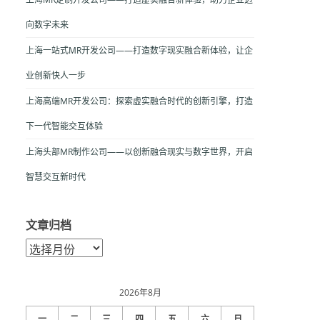
向数字未来
上海一站式MR开发公司——打造数字现实融合新体验，让企
业创新快人一步
上海高端MR开发公司：探索虚实融合时代的创新引擎，打造
下一代智能交互体验
上海头部MR制作公司——以创新融合现实与数字世界，开启
智慧交互新时代
文章归档
文
章
归
档
2026年8月
一
二
三
四
五
六
日