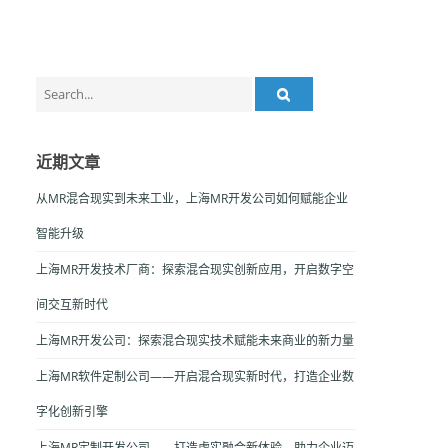
Search
for:
近期文章
从MR混合现实到未来工业，上海MR开发公司如何赋能企业
智能升级
上海MR开发技术厂商：探索混合现实创新应用，开启数字空
间交互新时代
上海MR开发公司：探索混合现实技术赋能未来商业的新力量
上海MR软件定制公司——开启混合现实新时代，打造企业数
字化创新引擎
上海MR定制开发公司——打造虚实融合新体验，助力企业迈