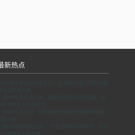
最新热点
S api v2.0版本开发，使用请申请密匙。
了解如
从MR混合现实到未来工业，上海MR开发公司如何赋
何申请密匙
申请密匙
能企业智能升级
上海MR开发技术厂商：探索混合现实创新应用，开
启数字空间交互新时代
上海MR开发公司：探索混合现实技术赋能未来商业
的新力量
上海MR软件定制公司——开启混合现实新时代，打造
企业数字化创新引擎