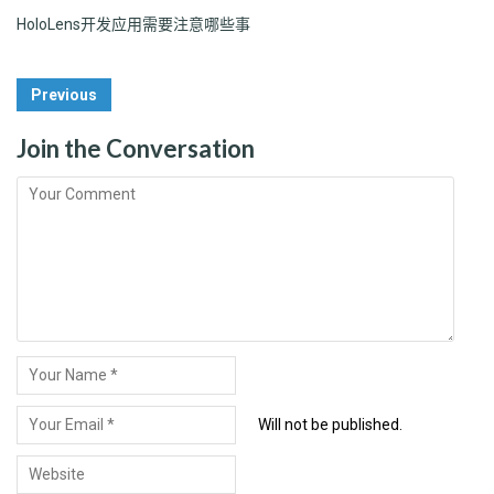
HoloLens开发应用需要注意哪些事
Post
Previous
Navigation
Join the Conversation
Will not be published.