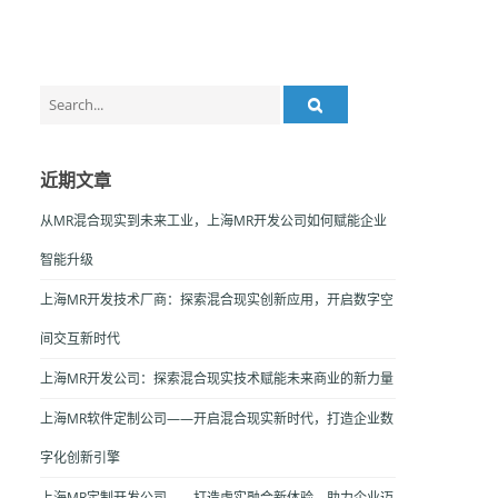
Search
for:
近期文章
从MR混合现实到未来工业，上海MR开发公司如何赋能企业
智能升级
上海MR开发技术厂商：探索混合现实创新应用，开启数字空
间交互新时代
上海MR开发公司：探索混合现实技术赋能未来商业的新力量
上海MR软件定制公司——开启混合现实新时代，打造企业数
字化创新引擎
上海MR定制开发公司——打造虚实融合新体验，助力企业迈