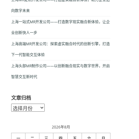
向数字未来
上海一站式MR开发公司——打造数字现实融合新体验，让企
业创新快人一步
上海高端MR开发公司：探索虚实融合时代的创新引擎，打造
下一代智能交互体验
上海头部MR制作公司——以创新融合现实与数字世界，开启
智慧交互新时代
文章归档
文
章
归
档
2026年8月
一
二
三
四
五
六
日