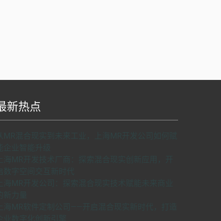
最新热点
S api v2.0版本开发，使用请申请密匙。
了解如
从MR混合现实到未来工业，上海MR开发公司如何赋
何申请密匙
申请密匙
能企业智能升级
上海MR开发技术厂商：探索混合现实创新应用，开
启数字空间交互新时代
上海MR开发公司：探索混合现实技术赋能未来商业
的新力量
上海MR软件定制公司——开启混合现实新时代，打造
企业数字化创新引擎