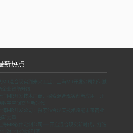
最新热点
S api v2.0版本开发，使用请申请密匙。
了解如
从MR混合现实到未来工业，上海MR开发公司如何赋
何申请密匙
申请密匙
能企业智能升级
上海MR开发技术厂商：探索混合现实创新应用，开
启数字空间交互新时代
上海MR开发公司：探索混合现实技术赋能未来商业
的新力量
上海MR软件定制公司——开启混合现实新时代，打造
企业数字化创新引擎