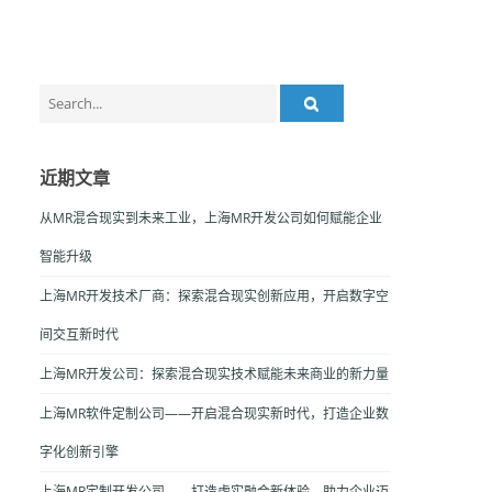
Search
for:
近期文章
从MR混合现实到未来工业，上海MR开发公司如何赋能企业
智能升级
上海MR开发技术厂商：探索混合现实创新应用，开启数字空
间交互新时代
上海MR开发公司：探索混合现实技术赋能未来商业的新力量
上海MR软件定制公司——开启混合现实新时代，打造企业数
字化创新引擎
上海MR定制开发公司——打造虚实融合新体验，助力企业迈