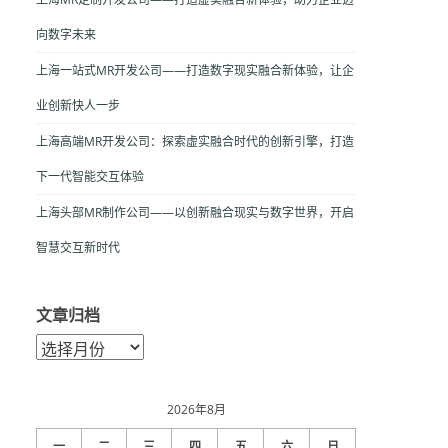
向数字未来
上海一站式MR开发公司——打造数字现实融合新体验，让企
业创新快人一步
上海高端MR开发公司：探索虚实融合时代的创新引擎，打造
下一代智能交互体验
上海头部MR制作公司——以创新融合现实与数字世界，开启
智慧交互新时代
文章归档
文
章
归
档
2026年8月
一
二
三
四
五
六
日