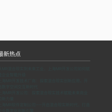
最新热点
S api v2.0版本开发，使用请申请密匙。
了解如
从MR混合现实到未来工业，上海MR开发公司如何赋
何申请密匙
申请密匙
能企业智能升级
上海MR开发技术厂商：探索混合现实创新应用，开
启数字空间交互新时代
上海MR开发公司：探索混合现实技术赋能未来商业
的新力量
上海MR软件定制公司——开启混合现实新时代，打造
企业数字化创新引擎