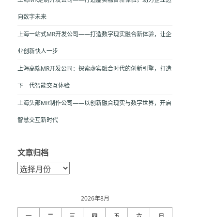
向数字未来
上海一站式MR开发公司——打造数字现实融合新体验，让企
业创新快人一步
上海高端MR开发公司：探索虚实融合时代的创新引擎，打造
下一代智能交互体验
上海头部MR制作公司——以创新融合现实与数字世界，开启
智慧交互新时代
文章归档
文
章
归
档
2026年8月
一
二
三
四
五
六
日