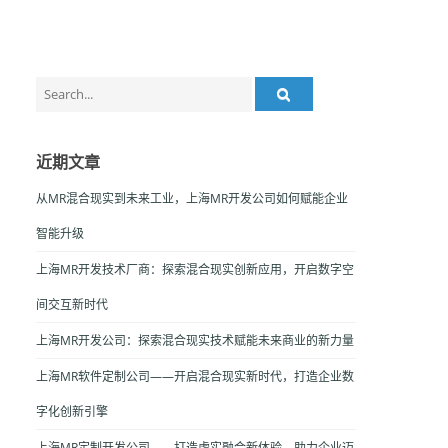
Search
for:
近期文章
从MR混合现实到未来工业，上海MR开发公司如何赋能企业
智能升级
上海MR开发技术厂商：探索混合现实创新应用，开启数字空
间交互新时代
上海MR开发公司：探索混合现实技术赋能未来商业的新力量
上海MR软件定制公司——开启混合现实新时代，打造企业数
字化创新引擎
上海MR定制开发公司——打造虚实融合新体验，助力企业迈