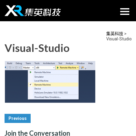
Skip
to
content
集英科技
>
Visual-Studio
Visual-Studio
Post
Previous
Navigation
Join the Conversation