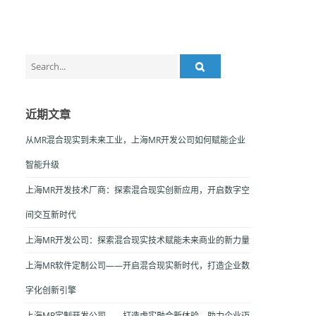
Search
for:
近期文章
从MR混合现实到未来工业，上海MR开发公司如何赋能企业
智能升级
上海MR开发技术厂商：探索混合现实创新应用，开启数字空
间交互新时代
上海MR开发公司：探索混合现实技术赋能未来商业的新力量
上海MR软件定制公司——开启混合现实新时代，打造企业数
字化创新引擎
上海MR定制开发公司——打造虚实融合新体验，助力企业迈