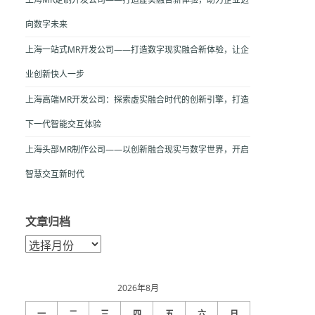
向数字未来
上海一站式MR开发公司——打造数字现实融合新体验，让企
业创新快人一步
上海高端MR开发公司：探索虚实融合时代的创新引擎，打造
下一代智能交互体验
上海头部MR制作公司——以创新融合现实与数字世界，开启
智慧交互新时代
文章归档
文
章
归
档
2026年8月
一
二
三
四
五
六
日