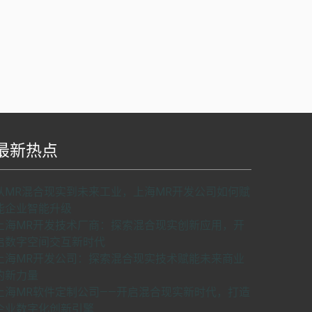
最新热点
S api v2.0版本开发，使用请申请密匙。
了解如
从MR混合现实到未来工业，上海MR开发公司如何赋
何申请密匙
申请密匙
能企业智能升级
上海MR开发技术厂商：探索混合现实创新应用，开
启数字空间交互新时代
上海MR开发公司：探索混合现实技术赋能未来商业
的新力量
上海MR软件定制公司——开启混合现实新时代，打造
企业数字化创新引擎