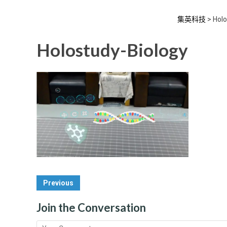
集英科技
>
Holo
Holostudy-Biology
Post
Previous
Navigation
Join the Conversation